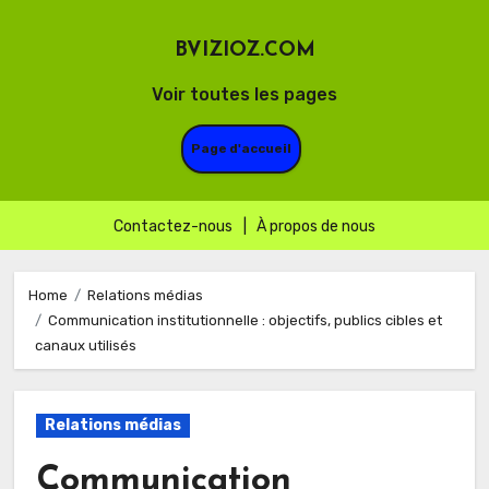
BVIZIOZ.COM
Voir toutes les pages
Page d'accueil
Contactez-nous
|
À propos de nous
Skip
to
Home
Relations médias
Communication institutionnelle : objectifs, publics cibles et
content
canaux utilisés
Relations médias
Communication