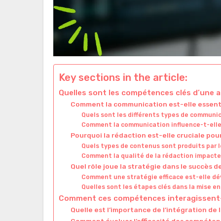
Key sections in the article:
Quelles sont les compétences clés d’une a
Comment la communication est-elle essentie
Quels sont les différents types de communic
Comment la communication influence-t-elle
Pourquoi la rédaction est-elle cruciale pou
Quels types de contenus sont produits par l
Comment la qualité de la rédaction impacte-t
Quel rôle joue la stratégie dans le succès d
Comment une stratégie efficace est-elle d
Quelles sont les étapes clés dans la mise e
Comment ces compétences interagissent-e
Quelle est l’importance de l’intégration de 
Comment évaluer l’efficacité des compéten