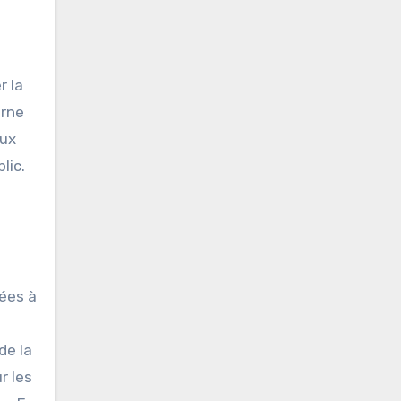
r la
erne
aux
lic.
ées à
de la
r les