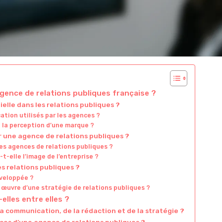
gence de relations publiques française ?
lle dans les relations publiques ?
ation utilisés par les agences ?
 la perception d’une marque ?
r une agence de relations publiques ?
es agences de relations publiques ?
-elle l’image de l’entreprise ?
es relations publiques ?
éveloppée ?
n œuvre d’une stratégie de relations publiques ?
lles entre elles ?
la communication, de la rédaction et de la stratégie ?
ces d’une agence de relations publiques ?